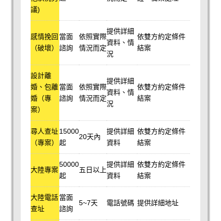
議)
提供詳細
感情挽回
當面
依照實際
依雙方約定條件
資料、情
（破壞）
諮詢
情況而定
結案
況
設計離
提供詳細
婚、包離
當面
依照實際
依雙方約定條件
資料、情
婚（專
諮詢
情況而定
結案
況
案）
尋人查址
15000
提供詳細
依雙方約定條件
20天內
（專案）
起
資料
結案
50000
提供詳細
依雙方約定條件
大陸專案
五日以上
起
資料
結案
大陸電話
當面
5~7天
電話號碼
提供詳細地址
查址
諮詢