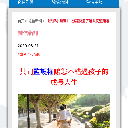
徵信新聞
徵信婚姻
徵信業配
首頁
>
徵信新聞
>
【法律小常識】3分鐘快速了解共同監護權
徵信新訊
2020-08-21
#筆者：心恢恢
共同
監護權
讓您不錯過孩子的
成長人生