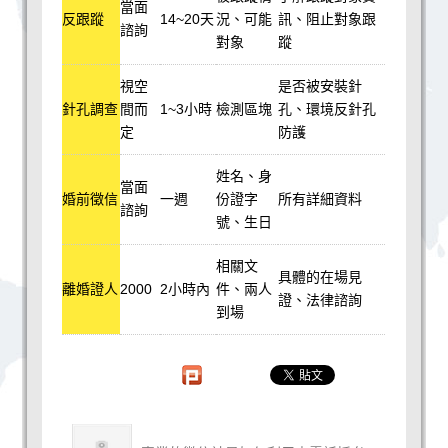
當面
反跟蹤
14~20天
況、可能
訊、阻止對象跟
諮詢
對象
蹤
視空
是否被安裝針
針孔調查
間而
1~3小時
檢測區塊
孔、環境反針孔
定
防護
姓名、身
當面
婚前徵信
一週
份證字
所有詳細資料
諮詢
號、生日
相關文
具體的在場見
離婚證人
2000
2小時內
件、兩人
證、法律諮詢
到場