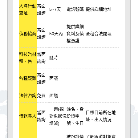
大陸行動
當面
5~7天
電話號碼
提供詳細地址
查址
諮詢
提供詳細
當面
債務協商
50天內
資料及債
全程合法處理
諮詢
權憑證
科技汽材
當面
隨時
租、售
諮詢
當面
各種疑難
面議
諮詢
法律咨詢
免費
面議
一週(視
姓名、身
當面
目標目前所在地
債務尋人
對象狀況
份證字
諮詢
址、出入情況
增減)
號、生日
被跟蹤情
了解跟蹤對象資