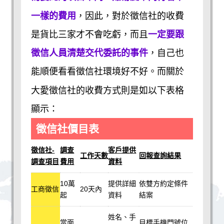
一樣的費用
，因此，對於徵信社的收費
是貨比三家才不會吃虧，而且
一定要跟
徵信人員清楚交代委託的事件
，自己也
能順便看看徵信社環境好不好。而關於
大愛徵信社的收費方式則是如以下表格
顯示：
徵信社價目表
徵信社-
調查
客戶提供
工作天數
回報查詢結果
調查項目
費用
資料
10萬
提供詳細
依雙方約定條件
工商徵信
20天內
起
資料
結案
姓名、手
當面
目標手機門號位