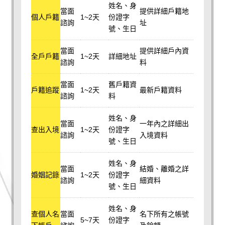
姓名、身
當面
提供詳細戶籍地
個人戶籍
1~2天
份證字
諮詢
址
號、生日
當面
提供詳細戶內資
全戶戶籍
1~2天
詳細地址
諮詢
料
當面
舊戶籍資
戶籍追蹤
1~2天
最新戶籍資料
諮詢
料
姓名、身
當面
一年內之詳細出
查出入境
1~2天
份證字
諮詢
入境資料
號、生日
姓名、身
當面
結婚、離婚之詳
婚姻記錄
1~2天
份證字
諮詢
細資料
號、生日
姓名、身
查個人名
當面
名下所有之帳號
5~7天
份證字