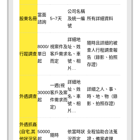
公司名稱
當面
股東名冊
5~7天
及統一編
所有詳細資料
諮詢
號
詳細地
隨時且詳細的被
8000/
視案件及
址、姓
查人行程調查報
行蹤調查
單日
客戶需求
名、車
告（錄影、拍照
起
而定
號、相
存證）
片…
詳細地
一週(視
址、姓
詳細之人、事、
30000
客戶及案
外遇調查
名、車
時、地、物（錄
起
件需求而
號、相
影、拍照存證）
定)
片…
外遇抓姦
(自宅,其
50000
依當時狀
全程協助合法蒐
隨時
他狀況另
起
況而定
證、備案處理