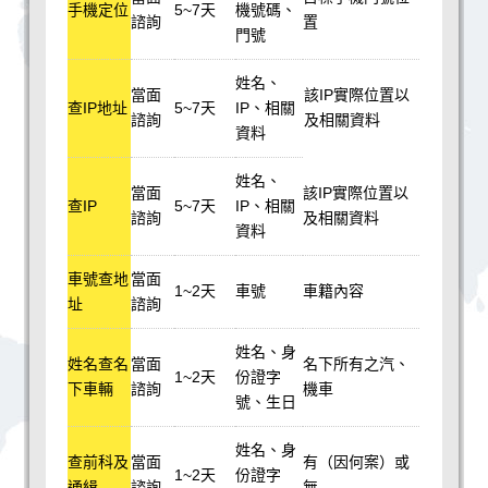
手機定位
5~7天
機號碼、
諮詢
置
門號
姓名、
當面
該IP實際位置以
查IP地址
5~7天
IP、相關
諮詢
及相關資料
資料
姓名、
當面
該IP實際位置以
查IP
5~7天
IP、相關
諮詢
及相關資料
資料
車號查地
當面
1~2天
車號
車籍內容
址
諮詢
姓名、身
姓名查名
當面
名下所有之汽、
1~2天
份證字
下車輛
諮詢
機車
號、生日
姓名、身
查前科及
當面
有（因何案）或
1~2天
份證字
通緝
諮詢
無