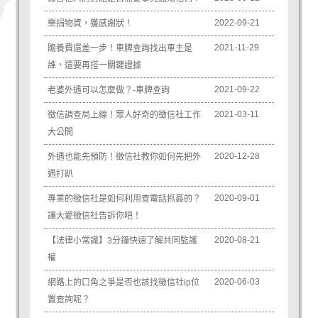
2022-09-21
樂捐物資，獲感謝狀！
2021-11-29
贍養費還差一步！車牌查詢找出車主是
誰，還要再搭一關鍵證據
2021-09-22
老婆外遇可以怎麼做？-車牌查詢
2021-03-11
徵信調查局上線！眾人好奇的徵信社工作
大公開
2020-12-28
外遇也能先預防！徵信社教你如何先把外
遇打趴
2020-09-01
專業的徵信社是如何利用查電話抓姦的？
讓大愛徵信社告訴你吧！
2020-08-21
【法律小常識】3分鐘快速了解共同監護
權
2020-06-03
網路上的口角之爭是否也該找徵信社ip位
置查詢呢？